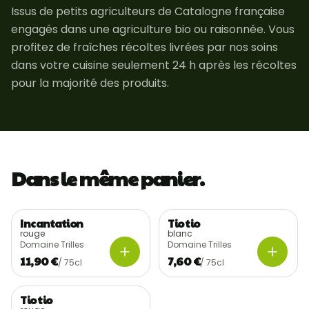
Issus de petits agriculteurs de Catalogne française
engagés dans une agriculture bio ou raisonnée. Vous
profitez de fraîches récoltes livrées par nos soins
dans votre cuisine seulement 24 h après les récoltes
pour la majorité des produits.
Dans le même panier.
Incantation
Tio tio
Récolte locale
Récolte locale
AB
AB
rouge
blanc
Domaine Trilles
Domaine Trilles
11,90 €
7,60 €
/
75cl
/
75cl
Tio tio
Récolte locale
AB