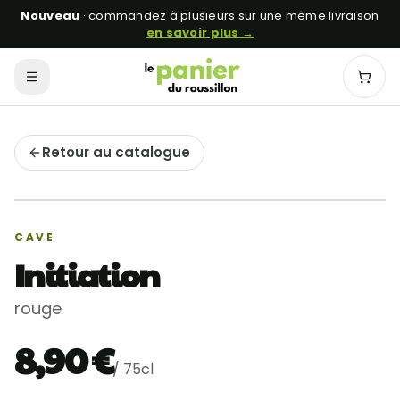
Nouveau
· commandez à plusieurs sur une même livraison
en savoir plus →
Menu
Mon p
Retour au catalogue
Récolte locale
AB
CAVE
Initiation
rouge
8,90 €
/
75cl