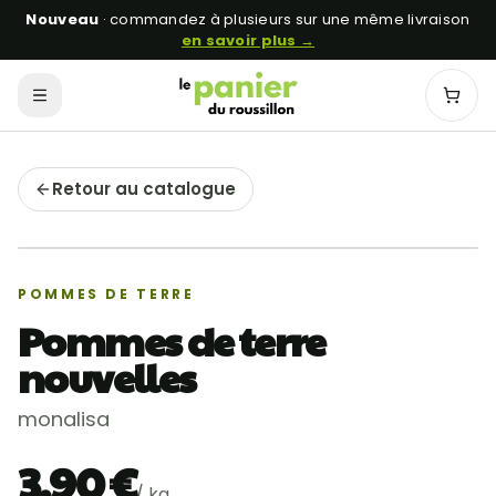
Nouveau
· commandez à plusieurs sur une même livraison
en savoir plus →
Menu
Mon p
Retour au catalogue
Récolte locale
AB
POMMES DE TERRE
Pommes de terre
nouvelles
monalisa
3,90 €
/
kg