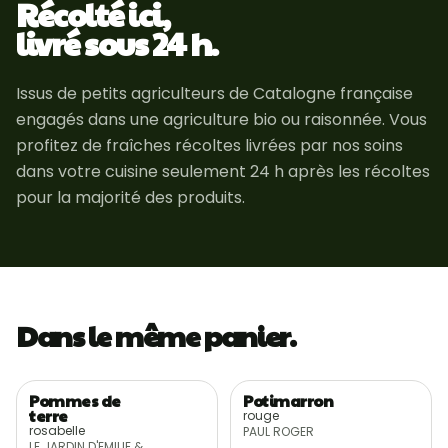
Récolté ici,
livré sous 24 h.
Issus de petits agriculteurs de Catalogne française
engagés dans une agriculture bio ou raisonnée. Vous
profitez de fraîches récoltes livrées par nos soins
dans votre cuisine seulement 24 h après les récoltes
pour la majorité des produits.
Dans le même panier.
Pommes de
Potimarron
Récolte locale
Récolte locale
AB
terre
rouge
rosabelle
PAUL ROGER
LE JARDIN D'EMILIE &