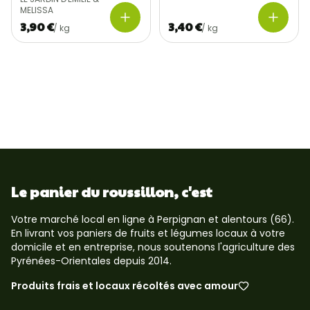
MELISSA
3,90 €
3,40 €
/
kg
/
kg
Le panier du roussillon, c'est
Votre marché local en ligne à Perpignan et alentours (66).
En livrant vos paniers de fruits et légumes locaux à votre
domicile et en entreprise, nous soutenons l'agriculture des
Pyrénées-Orientales depuis 2014.
Produits frais et locaux récoltés avec amour