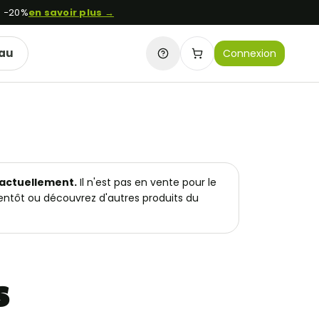
à −20%
en savoir plus →
eau
Connexion
Besoin d'aide ?
Mon panier
 actuellement.
Il n'est pas en vente pour le
tôt ou découvrez d'autres produits du
s