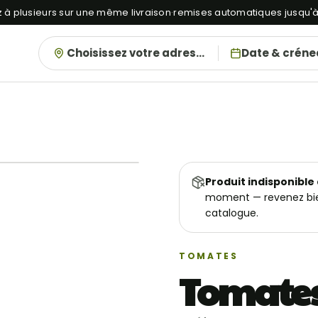
à plusieurs sur une même livraison
·
remises automatiques jusqu'
Choisissez votre adresse
Date & crén
Produit indisponible
moment — revenez bien
catalogue.
TOMATES
Tomate