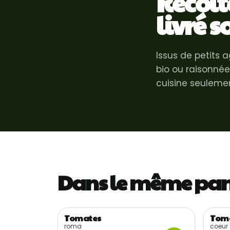
Récolté
livré s
Issus de petits 
bio ou raisonnée
cuisine seulemen
Dans le même pan
Tomates
Tom
Récolte locale
Réco
roma
coeur