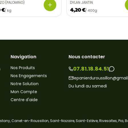
IZO (PALOMINO)
DYLAN JANTIN
 €
4,20 €
/
kg
/
400g
Navigation
Nous contacter
Nos Produits
07.81.18.84.51
s
Nos Engagements
lepanierduroussillon@gmai
Notre Solution
Du lundi au samedi
Mon Compte
Centre d'aide
tany, Canet-en-Roussillon, Saint-Nazaire, Saint-Estève, Rivesaltes, Pia, B