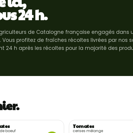
 ici,
ous 24 h.
agriculteurs de Catalogne française engagés dans u
. Vous profitez de fraîches récoltes livrées par nos 
t 24 h après les récoltes pour la majorité des produ
ier.
ates
Tomates
lte locale
Récolte locale
 de boeuf
cerises mélange