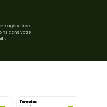
ne agriculture
soins dans votre
its.
Tomates
Récolte locale
ananas